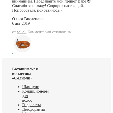
вниманием. Передавайте мой привет Варе 🙂
Спасибо за помаду! Сюрприз настоящий.
Попробовала, понравилось:)
Ольга Висленова
6 авг 2019
от
solioli
Комментарии
к
отключены
записи
Все
упаковано
с
такой
теплотой
и
вниманием
Ботаническая
косметика
«Солиоли»
Шампуни
Кондиционеры
для
волос
Гидролаты
Дезодоранты