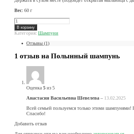
Держать в сухом месте (подойдёт открытая мыльница с д
Вес
: 60 г
Количество
товара
В корзину
Полынный
Категория:
Шампуни
шампунь
Отзывы (1)
1 отзыв на
Полынный шампунь
Оценка
5
из 5
Анастасия Васильевна Шевелева
–
13.02.2025
Всей семьей пользуемся только этими шампунями!
Спасибо!
Добавить отзыв
Для отправки отзыва вам необходимо
авторизоваться
.